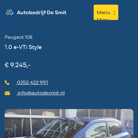
Menu
Menu
Peugeot 108
Home
1.0 e-VTi Style
Aanbod
Diensten
€ 9.245,-
Werkplaats
0252 422 991
Over ons
info@autodesmit.nl
Contact