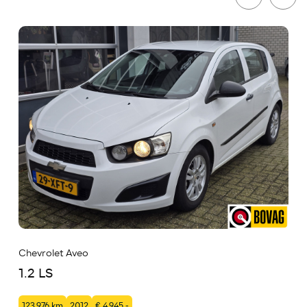
Chevrolet Aveo
1.2 LS
123.976 km
2012
€ 4.945,-