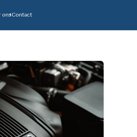
 ons
Contact
Home
Aanbod
Diensten
Werkplaats
Over ons
Contact