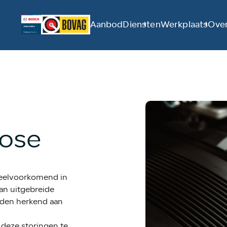
Aanbod
Diensten
Werkplaats
Over
nose
veelvoorkomend in
an uitgebreide
rden herkend aan
deze storingen te